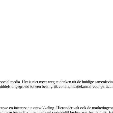
er social media. Het is niet meer weg te denken uit de huidige samenl
ddels uitgegroeid tot een belangrijk communicatiekanaal voor particulier
ieuwe en interessante ontwikkeling. Hieronder valt ook de marketingcom
ginfase bevindt, zijn er nog veel onduidelijkheden over het gebruik. Hi