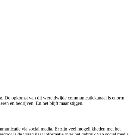
eving. De opkomst van dit wereldwijde communicatiekanaal is enorm
en en bedrijven. En het blijft maar stijgen.
municatie via social media. Er zijn veel mogelijkheden met het
erdoor is de vraag naar informatie over het gebruik van social media