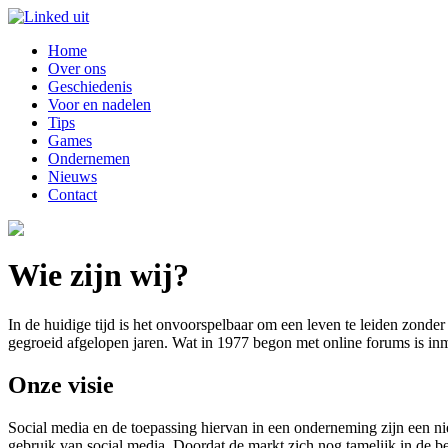
Home
Over ons
Geschiedenis
Voor en nadelen
Tips
Games
Ondernemen
Nieuws
Contact
Wie zijn wij?
In de huidige tijd is het onvoorspelbaar om een leven te leiden zond
gegroeid afgelopen jaren. Wat in 1977 begon met online forums is inmi
Onze visie
Social media en de toepassing hiervan in een onderneming zijn een n
gebruik van social media. Doordat de markt zich nog tamelijk in de be