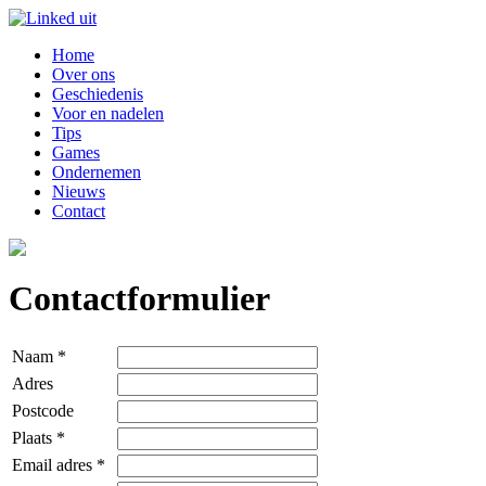
Home
Over ons
Geschiedenis
Voor en nadelen
Tips
Games
Ondernemen
Nieuws
Contact
Contactformulier
Naam *
Adres
Postcode
Plaats *
Email adres *