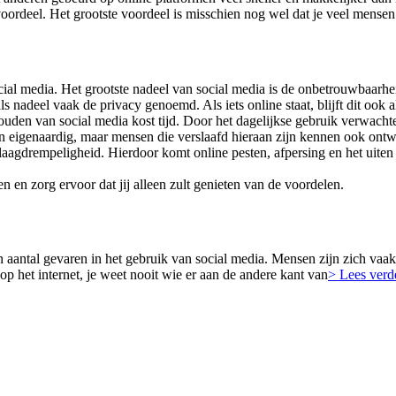
ordeel. Het grootste voordeel is misschien nog wel dat je veel mensen 
ocial media. Het grootste nadeel van social media is de onbetrouwbaarh
eel vaak de privacy genoemd. Als iets online staat, blijft dit ook alt
uden van social media kost tijd. Door het dagelijkse gebruik verwacht
ien eigenaardig, maar mensen die verslaafd hieraan zijn kennen ook on
 laagdrempeligheid. Hierdoor komt online pesten, afpersing en het uite
n en zorg ervoor dat jij alleen zult genieten van de voordelen.
 een aantal gevaren in het gebruik van social media. Mensen zijn zich va
p het internet, je weet nooit wie er aan de andere kant van
> Lees verd