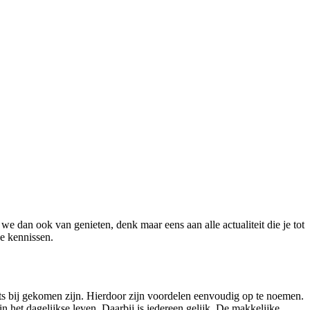
 we dan ook van genieten, denk maar eens aan alle actualiteit die je tot
ge kennissen.
sts bij gekomen zijn. Hierdoor zijn voordelen eenvoudig op te noemen.
n het dagelijkse leven. Daarbij is iedereen gelijk. De makkelijke