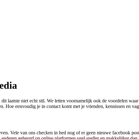
edia
dit laatste niet echt stil. We letten voornamelijk ook de voordelen waar
den. Hoe eenvoudig je in contact komt met je vrienden, kennissen en va
 leven. Vele van ons checken in bed nog of er geen nieuwe facebook po
 anderen gebeurd op online platformen veel sneller en makkelijker dan i