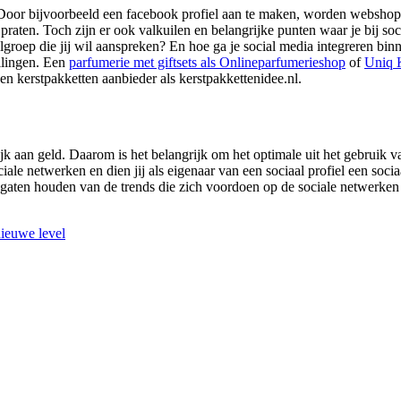
 Door bijvoorbeeld een facebook profiel aan te maken, worden webshop
praten. Toch zijn er ook valkuilen en belangrijke punten waar je bij so
groep die jij wil aanspreken? En hoe ga je social media integreren binn
ellingen. Een
parfumerie met giftsets als Onlineparfumerieshop
of
Uniq K
n kerstpakketten aanbieder als kerstpakkettenidee.nl.
ijk aan geld. Daarom is het belangrijk om het optimale uit het gebruik v
iale netwerken en dien jij als eigenaar van een sociaal profiel een soc
e gaten houden van de trends die zich voordoen op de sociale netwerken 
nieuwe level