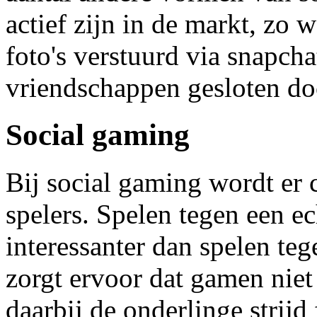
actief zijn in de markt, zo 
foto's verstuurd via snapcha
vriendschappen gesloten do
Social gaming
Bij social gaming wordt er 
spelers. Spelen tegen een e
interessanter dan spelen te
zorgt ervoor dat gamen niet
daarbij de onderlinge strijd