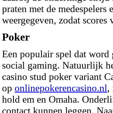
praten met de medespelers 
weergegeven, zodat scores
Poker
Een populair spel dat word
social gaming. Natuurlijk h
casino stud poker variant C
op
onlinepokerencasino.nl
,
hold em en Omaha. Onderlin
contact kunnen leggen. Naast