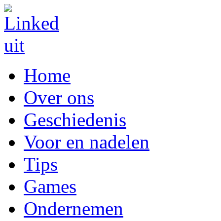
Home
Over ons
Geschiedenis
Voor en nadelen
Tips
Games
Ondernemen