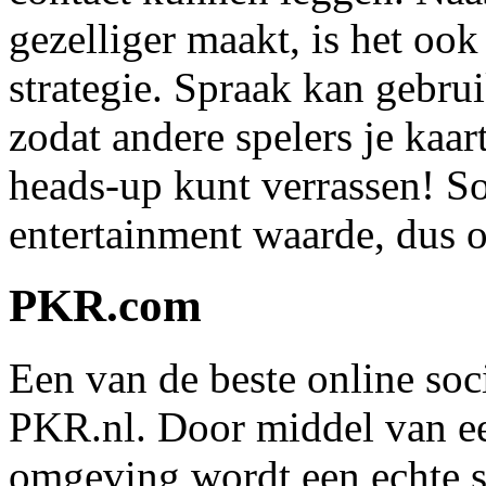
gezelliger maakt, is het oo
strategie. Spraak kan gebru
zodat andere spelers je kaart
heads-up kunt verrassen! So
entertainment waarde, dus o
PKR.com
Een van de beste online soc
PKR.nl. Door middel van ee
omgeving wordt een echte s